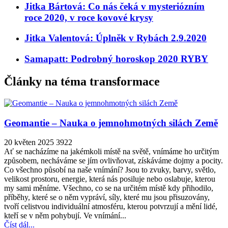
Jitka Bártová: Co nás čeká v mysteriózním
roce 2020, v roce kovové krysy
Jitka Valentová: Úplněk v Rybách 2.9.2020
Samapatt: Podrobný horoskop 2020 RYBY
Články na téma transformace
Geomantie – Nauka o jemnohmotných silách Země
20 květen 2025
3922
Ať se nacházíme na jakémkoli místě na světě, vnímáme ho určitým
způsobem, necháváme se jím ovlivňovat, získáváme dojmy a pocity.
Co všechno působí na naše vnímání? Jsou to zvuky, barvy, světlo,
velikost prostoru, energie, která nás posiluje nebo oslabuje, kterou
my sami měníme. Všechno, co se na určitém místě kdy přihodilo,
příběhy, které se o něm vypráví, síly, které mu jsou přisuzovány,
tvoří celistvou individuální atmosféru, kterou potvrzují a mění lidé,
kteří se v něm pohybují. Ve vnímání...
Číst dál...