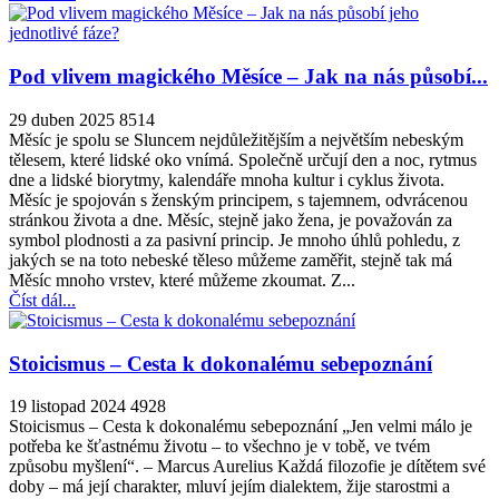
Pod vlivem magického Měsíce – Jak na nás působí...
29 duben 2025
8514
Měsíc je spolu se Sluncem nejdůležitějším a největším nebeským
tělesem, které lidské oko vnímá. Společně určují den a noc, rytmus
dne a lidské biorytmy, kalendáře mnoha kultur i cyklus života.
Měsíc je spojován s ženským principem, s tajemnem, odvrácenou
stránkou života a dne. Měsíc, stejně jako žena, je považován za
symbol plodnosti a za pasivní princip. Je mnoho úhlů pohledu, z
jakých se na toto nebeské těleso můžeme zaměřit, stejně tak má
Měsíc mnoho vrstev, které můžeme zkoumat. Z...
Číst dál...
Stoicismus – Cesta k dokonalému sebepoznání
19 listopad 2024
4928
Stoicismus – Cesta k dokonalému sebepoznání „Jen velmi málo je
potřeba ke šťastnému životu – to všechno je v tobě, ve tvém
způsobu myšlení“. – Marcus Aurelius Každá filozofie je dítětem své
doby – má její charakter, mluví jejím dialektem, žije starostmi a