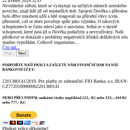
22 květen 2024
3255
Neviditelné záření, které se vyskytuje na určitých místech zemského
povrchu, znají lidé již od nejstarších dob. Spojení člověka s přírodou
bylo dříve mnohem užší a lidé reagovali na přírodní vlivy zcela
přirozeně, což se dnes považuje spíše jako výjimka. O takových
schopnostech se často mluví jako o atavismu. Jedná se o skryté
schopnosti, které jsou již u člověka potlačeny a nevyužívány. Naši
předkové se dokázali s problémy negativních účinků dráždivých zón
snadno vypořádat. Celkově organismus...
Číst dál...
Prev
Next
PODPOŘTE NAŠÍ PRÁCI A ZAŠLETE NÁM FINANČNÍ DAR NA NÁŠ
BANKOVNÍ ÚČET:
2201380141/2010. Pro platby ze zahraniční: FIO Banka, a.s. IBAN:
CZ7720100000002201380141
NEBO PŘES PAYPAL unikátní částky například 222,- Kč nebo 333,-, 444 Kč
nebo 777,- Kč:
Předem velice děkujeme!