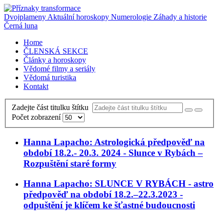
Dvojplameny
Aktuální horoskopy
Numerologie
Záhady a historie
Černá luna
Home
ČLENSKÁ SEKCE
Články a horoskopy
Vědomé filmy a seriály
Vědomá turistika
Kontakt
Zadejte část titulku štítku
Počet zobrazení
Hanna Lapacho: Astrologická předpověď na
období 18.2.- 20.3. 2024 - Slunce v Rybách –
Rozpuštění staré formy
Hanna Lapacho: SLUNCE V RYBÁCH - astro
předpověď na období 18.2.–22.3.2023 -
odpuštění je klíčem ke šťastné budoucnosti