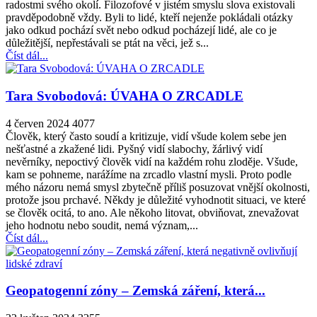
radostmi svého okolí. Filozofové v jistém smyslu slova existovali
pravděpodobně vždy. Byli to lidé, kteří nejenže pokládali otázky
jako odkud pochází svět nebo odkud pocházejí lidé, ale co je
důležitější, nepřestávali se ptát na věci, jež s...
Číst dál...
Tara Svobodová: ÚVAHA O ZRCADLE
4 červen 2024
4077
Člověk, který často soudí a kritizuje, vidí všude kolem sebe jen
nešťastné a zkažené lidi. Pyšný vidí slabochy, žárlivý vidí
nevěrníky, nepoctivý člověk vidí na každém rohu zloděje. Všude,
kam se pohneme, narážíme na zrcadlo vlastní mysli. Proto podle
mého názoru nemá smysl zbytečně příliš posuzovat vnější okolnosti,
protože jsou prchavé. Někdy je důležité vyhodnotit situaci, ve které
se člověk ocitá, to ano. Ale někoho litovat, obviňovat, znevažovat
jeho hodnotu nebo soudit, nemá význam,...
Číst dál...
Geopatogenní zóny – Zemská záření, která...