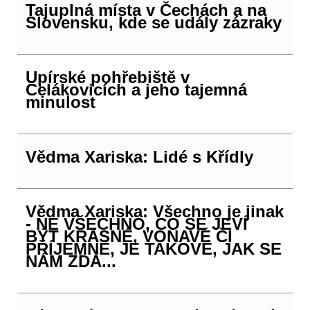
Tajuplná místa v Čechách a na
Slovensku, kde se udály zázraky
Upírské pohřebiště v
Čelákovicích a jeho tajemná
minulost
Vědma Xariska: Lidé s Křídly
Vědma Xariska: Všechno je jinak
- NE VŠECHNO, CO SE JEVÍ
BÝT KRÁSNÉ, VOŇAVÉ ČI
PŘÍJEMNÉ, JE TAKOVÉ, JAK SE
NÁM ZDÁ...