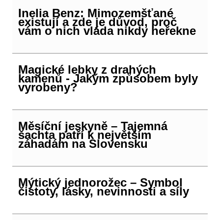
Inelia Benz: Mimozemšťané
existují a zde je důvod, proč
vám o nich vláda nikdy neřekne
Magické lebky z drahých
kamenů - Jakým způsobem byly
vyrobeny?
Měsíční jeskyně – Tajemná
šachta patří k největším
záhadám na Slovensku
Mýtický jednorožec – Symbol
čistoty, lásky, nevinnosti a síly