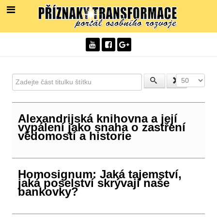
Zadejte část titulku štítku
Počet zobra
Alexandrijská knihovna a její
vypálení jako snaha o zastření
vědomostí a historie
Homosignum: Jaká tajemství,
jaká poselství skrývají naše
bankovky?