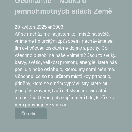
Geomantie – Nauka o
jemnohmotných silách Země
20 květen 2025
3903
Ať se nacházíme na jakémkoli místě na světě,
vnímáme ho určitým způsobem, necháváme se
jím ovlivňovat, získáváme dojmy a pocity. Co
všechno působí na naše vnímání? Jsou to zvuky,
barvy, světlo, velikost prostoru, energie, která nás
posiluje nebo oslabuje, kterou my sami měníme.
Všechno, co se na určitém místě kdy přihodilo,
příběhy, které se o něm vypráví, síly, které mu
jsou přisuzovány, tvoří celistvou individuální
atmosféru, kterou potvrzují a mění lidé, kteří se v
něm pohybují. Ve vnímání...
Číst dál...