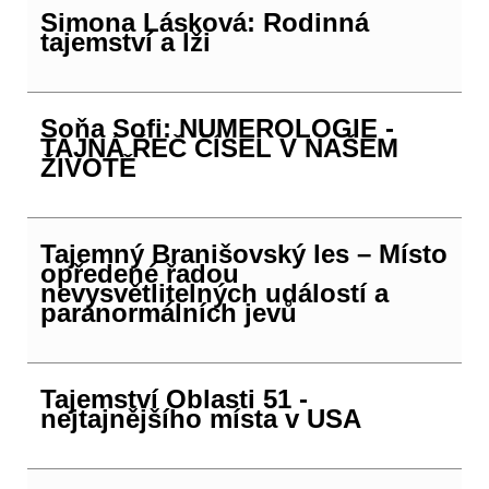
Simona Lásková: Rodinná
tajemství a lži
Soňa Sofi: NUMEROLOGIE -
TAJNÁ ŘEČ ČÍSEL V NAŠEM
ŽIVOTĚ
Tajemný Branišovský les – Místo
opředené řadou
nevysvětlitelných událostí a
paranormálních jevů
Tajemství Oblasti 51 -
nejtajnějšího místa v USA