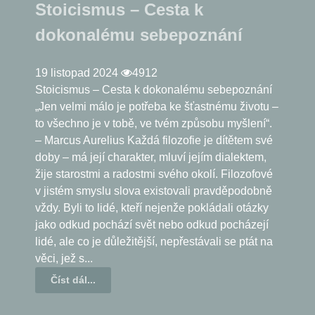
Stoicismus – Cesta k
dokonalému sebepoznání
19 listopad 2024
4912
Stoicismus – Cesta k dokonalému sebepoznání
„Jen velmi málo je potřeba ke šťastnému životu –
to všechno je v tobě, ve tvém způsobu myšlení“.
– Marcus Aurelius Každá filozofie je dítětem své
doby – má její charakter, mluví jejím dialektem,
žije starostmi a radostmi svého okolí. Filozofové
v jistém smyslu slova existovali pravděpodobně
vždy. Byli to lidé, kteří nejenže pokládali otázky
jako odkud pochází svět nebo odkud pocházejí
lidé, ale co je důležitější, nepřestávali se ptát na
věci, jež s...
Číst dál...