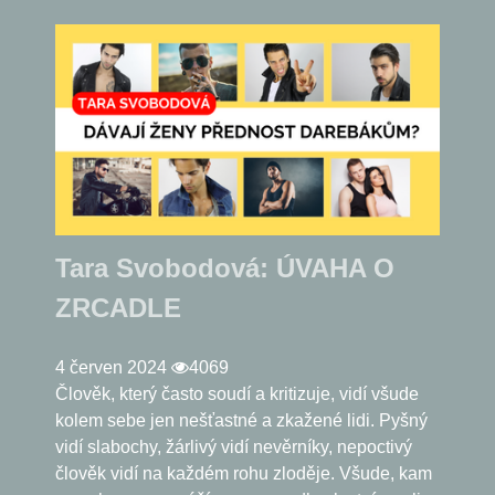
Tara Svobodová: ÚVAHA O
ZRCADLE
4 červen 2024
4069
Člověk, který často soudí a kritizuje, vidí všude
kolem sebe jen nešťastné a zkažené lidi. Pyšný
vidí slabochy, žárlivý vidí nevěrníky, nepoctivý
člověk vidí na každém rohu zloděje. Všude, kam