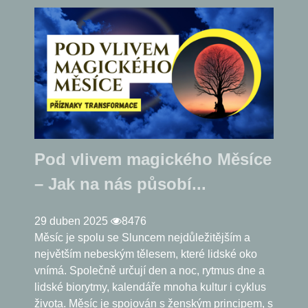
Pod vlivem magického Měsíce
– Jak na nás působí...
29 duben 2025
8476
Měsíc je spolu se Sluncem nejdůležitějším a
největším nebeským tělesem, které lidské oko
vnímá. Společně určují den a noc, rytmus dne a
lidské biorytmy, kalendáře mnoha kultur i cyklus
života. Měsíc je spojován s ženským principem, s