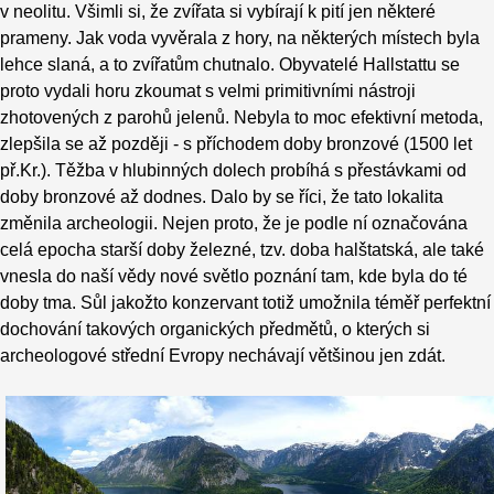
v neolitu. Všimli si, že zvířata si vybírají k pití jen některé
prameny. Jak voda vyvěrala z hory, na některých místech byla
lehce slaná, a to zvířatům chutnalo. Obyvatelé Hallstattu se
proto vydali horu zkoumat s velmi primitivními nástroji
zhotovených z parohů jelenů. Nebyla to moc efektivní metoda,
zlepšila se až později - s příchodem doby bronzové (1500 let
př.Kr.). Těžba v hlubinných dolech probíhá s přestávkami od
doby bronzové až dodnes. Dalo by se říci, že tato lokalita
změnila archeologii. Nejen proto, že je podle ní označována
celá epocha starší doby železné, tzv. doba halštatská, ale také
vnesla do naší vědy nové světlo poznání tam, kde byla do té
doby tma. Sůl jakožto konzervant totiž umožnila téměř perfektní
dochování takových organických předmětů, o kterých si
archeologové střední Evropy nechávají většinou jen zdát.