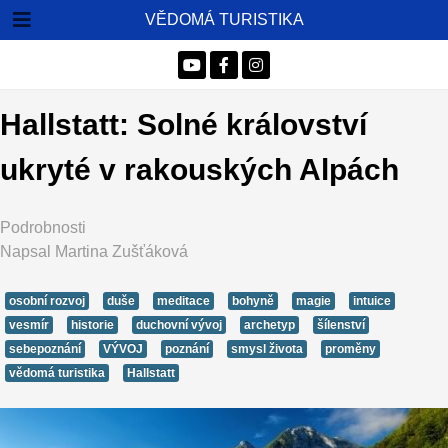
VĚDOMÁ TURISTIKA
Hallstatt: Solné království
ukryté v rakouských Alpách
Podrobnosti
Napsal
Martina Zušťáková
osobní rozvoj
duše
meditace
bohyně
magie
intuice
vesmír
historie
duchovní vývoj
archetyp
šílenství
sebepoznání
VÝVOJ
poznání
smysl života
proměny
vědomá turistika
Hallstatt