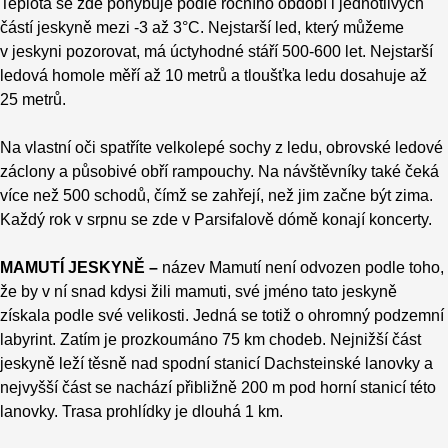
Teplota se zde pohybuje podle ročního období i jednotlivých
částí jeskyně mezi -3 až 3°C. Nejstarší led, který můžeme
v jeskyni pozorovat, má úctyhodné stáří 500-600 let. Nejstarší
ledová homole měří až 10 metrů a tloušťka ledu dosahuje až
25 metrů.
Na vlastní oči spatříte velkolepé sochy z ledu, obrovské ledové
záclony a působivé obří rampouchy. Na návštěvníky také čeká
více než 500 schodů, čímž se zahřejí, než jim začne být zima.
Každý rok v srpnu se zde v Parsifalově dómě konají koncerty.
MAMUTÍ JESKYNĚ –
název Mamutí není odvozen podle toho,
že by v ní snad kdysi žili mamuti, své jméno tato jeskyně
získala podle své velikosti. Jedná se totiž o ohromný podzemní
labyrint. Zatím je prozkoumáno 75 km chodeb. Nejnižší část
jeskyně leží těsně nad spodní stanicí Dachsteinské lanovky a
nejvyšší část se nachází přibližně 200 m pod horní stanicí této
lanovky. Trasa prohlídky je dlouhá 1 km.