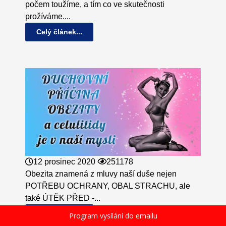
počem toužíme, a tím co ve skutečnosti
prožíváme....
Celý článek...
12 prosinec 2020
251178
Obezita znamená z mluvy naší duše nejen
POTŘEBU OCHRANY, OBAL STRACHU, ale
také ÚTĚK PŘED -...
Celý článek...
Program vysílání do emailu