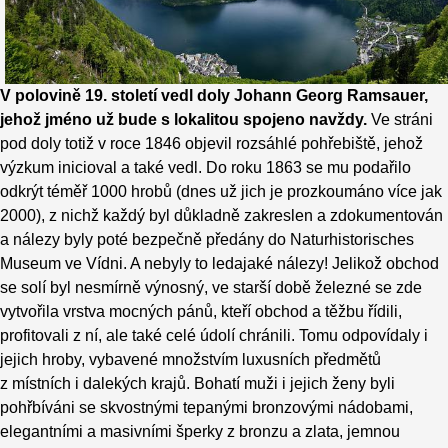
V polovině 19. století vedl doly Johann Georg Ramsauer,
jehož jméno už bude s lokalitou spojeno navždy.
Ve stráni
pod doly totiž v roce 1846 objevil rozsáhlé pohřebiště, jehož
výzkum inicioval a také vedl. Do roku 1863 se mu podařilo
odkrýt téměř 1000 hrobů (dnes už jich je prozkoumáno více jak
2000), z nichž každý byl důkladně zakreslen a zdokumentován
a nálezy byly poté bezpečně předány do Naturhistorisches
Museum ve Vídni. A nebyly to ledajaké nálezy! Jelikož obchod
se solí byl nesmírně výnosný, ve starší době železné se zde
vytvořila vrstva mocných pánů, kteří obchod a těžbu řídili,
profitovali z ní, ale také celé údolí chránili. Tomu odpovídaly i
jejich hroby, vybavené množstvím luxusních předmětů
z místních i dalekých krajů. Bohatí muži i jejich ženy byli
pohřbíváni se skvostnými tepanými bronzovými nádobami,
elegantními a masivními šperky z bronzu a zlata, jemnou