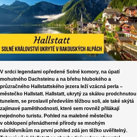
V srdci legendami opředené Solné komory, na úpatí
mohutného Dachsteinu a na břehu hlubokého a
průzračného Hallstattského jezera leží vzácná perla –
městečko Hallstatt. Hallstatt, ukrytý za skálou prodchnutou
tunelem, se proslavil především těžbou soli, ale také skýtá
zajímavé pamětihodnosti, které sem rovněž přilákají
nejednoho turistu. Pohled na malebné městečko
v obklopení přenádherné přírody se mnohým
návštěvníkům na první pohled zdá jen těžko uvěřitelný.